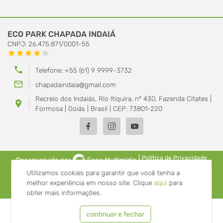
ECO PARK CHAPADA INDAIÁ
CNPJ: 26.475.871/0001-55
star
star
star
star
star
phone
Telefone: +55 (61) 9 9999-3732
mail_outline
chapadaindaia@gmail.com
Recreio dos Indaiás, Rio Itiquira, nº 430, Fazenda Citates |
location_on
Formosa | Goiás | Brasil | CEP: 73801-220
|
Política de Privacidade
Desenvolvido por
Foco Multimídia
Utilizamos cookies para garantir que você tenha a
melhor experiência em nosso site.
Clique
aqui
para
obter mais informações.
continuar e fechar