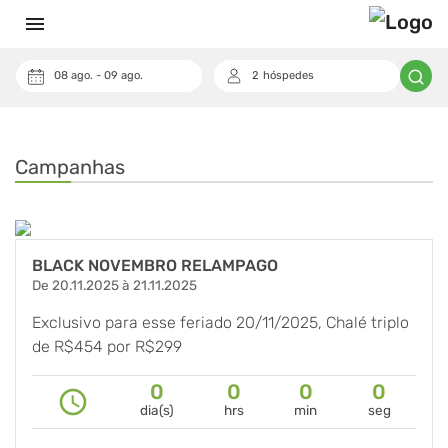
menu
08
ago.
-
09
ago.
2
hóspedes
keyboard_arrow_down
Cupom
Campanhas
BLACK NOVEMBRO RELAMPAGO
De 20.11.2025 à 21.11.2025
Exclusivo para esse feriado 20/11/2025, Chalé triplo
de R$454 por R$299
0
0
0
0
query_builder
dia(s)
hrs
min
seg