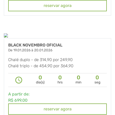
Segunda a Quarta-feira dos meses de Janeiro e
reservar agora
Fevereiro
Use o cupom #
BLACK2026
Não válido para Reveillon e Carnaval.
BLACK NOVEMBRO OFICIAL
De 19.01.2026 à 20.01.2026
Chalé duplo - de 314,90 por 249,90
Chalé triplo - de 454,90 por 364,90
Chalé master - de 514,90 por 399,90
0
0
0
0
Suite dupla - de 273,90 por 239,90
query_builder
dia(s)
hrs
min
seg
Suite tripla - de 344,90 por 279,90
Suite bela de - de 569,00 por 459,90
A partir de:
Casa verde de - de 699,00 por 589,90
R$ 699,00
Segunda a Quarta-feira dos meses de Janeiro e
reservar agora