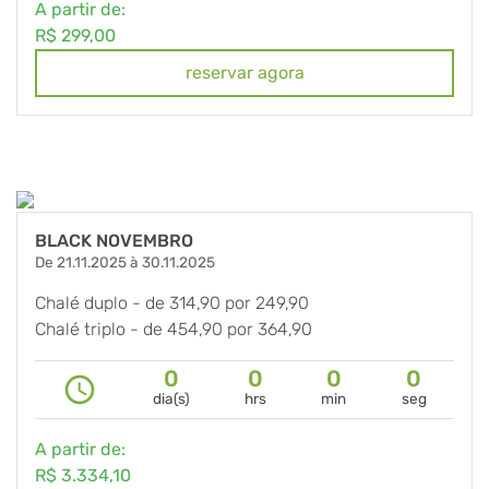
A partir de:
R$ 299,00
reservar agora
BLACK NOVEMBRO
De 21.11.2025 à 30.11.2025
Chalé duplo - de 314,90 por 249,90
Chalé triplo - de 454,90 por 364,90
Chalé master - de 514,90 por 399,90
0
0
0
0
Suite dupla - de 273,90 por 239,90
query_builder
dia(s)
hrs
min
seg
Suite tripla - de 344,90 por 279,90
Suite bela de - de 569,00 por 459,90
A partir de:
Casa verde de - de 699,00 por 589,90
R$ 3.334,10